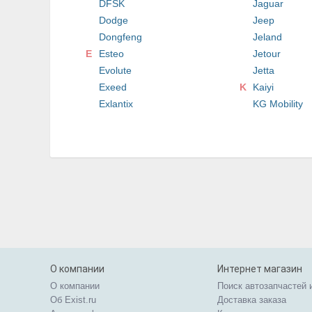
DFSK
Jaguar
Dodge
Jeep
Dongfeng
Jeland
E
Esteo
Jetour
Evolute
Jetta
Exeed
K
Kaiyi
Exlantix
KG Mobility
О компании
Интернет магазин
О компании
Поиск автозапчастей 
Об Exist.ru
Доставка заказа