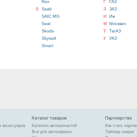
Rox
Г
ГАЗ
S
Saab
З
ЗАЗ
SAIC MG
И
Иж
Seat
М
Москвич
Skoda
Т
ТагАЗ
Skywell
У
УАЗ
Smart
Каталог товаров
Партнерство
и аксессуаров
Каталоги автозапчастей
Как стать партн
Все для автосервиса
Таблица скидок