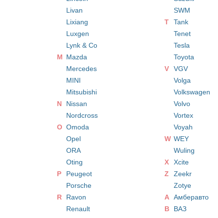
Livan
SWM
Lixiang
T
Tank
Luxgen
Tenet
Lynk & Co
Tesla
M
Mazda
Toyota
Mercedes
V
VGV
MINI
Volga
Mitsubishi
Volkswagen
N
Nissan
Volvo
Nordcross
Vortex
O
Omoda
Voyah
Opel
W
WEY
ORA
Wuling
Oting
X
Xcite
P
Peugeot
Z
Zeekr
Porsche
Zotye
R
Ravon
А
Амберавто
Renault
В
ВАЗ