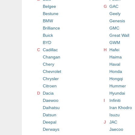
Belgee
G
GAC
Bestune
Geely
BMW
Genesis
Brilliance
GMC
Buick
Great Wall
BYD
GWM
C
Cadillac
H
Hafei
Changan
Haima
Chery
Haval
Chevrolet
Honda
Chrysler
Hongqi
Citroen
Hummer
D
Dacia
Hyundai
Daewoo
I
Infiniti
Daihatsu
Iran Khodro
Datsun
Isuzu
Deepal
J
JAC
Derways
Jaecoo