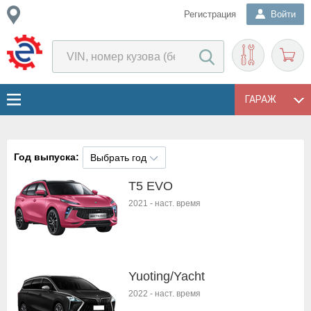
Регистрация
Войти
ГАРАЖ
Год выпуска:
Выбрать год
T5 EVO
2021
-
наст. время
Yuoting/Yacht
2022
-
наст. время