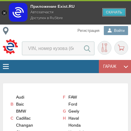
Приложение Exist.RU
Автозапчасти
СКАЧАТЬ
Доступен в RuStore
Регистрация
Войти
ГАРАЖ
Audi
F
FAW
B
Baic
Ford
BMW
G
Geely
C
Cadillac
H
Haval
Changan
Honda