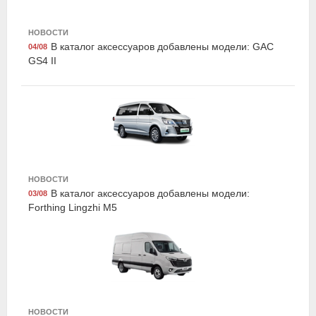
НОВОСТИ
В каталог аксессуаров добавлены модели: GAC
04/08
Exist E24533LCG
GS4 II
Жидкость охлаждающая "Antifreeze Euro G11",
зелёная, 5кг., Exist
НОВОСТИ
В каталог аксессуаров добавлены модели:
03/08
Forthing Lingzhi M5
Exist E77290LCR
Жидкость охлаждающая "Antifreeze G12+", красная,
5кг., Exist
НОВОСТИ