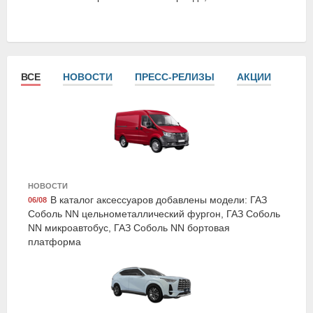
ВСЕ
НОВОСТИ
ПРЕСС-РЕЛИЗЫ
АКЦИИ
СТА
Airline AFU-S-03
Набор предохранителей флажковых стандарт 5-7,5-
НОВОСТИ
10-15-20-25-30а блистер 10шт, Airline
В каталог аксессуаров добавлены модели: ГАЗ
06/08
Соболь NN цельнометаллический фургон, ГАЗ Соболь
NN микроавтобус, ГАЗ Соболь NN бортовая
платформа