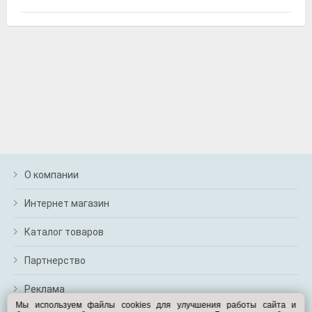
Suprotec 120987
Очиститель топливной системы "Супротек бензин" ,
250мл, Suprotec
О компании
Интернет магазин
Suprotec 122899
Присадка супротек "Актив Плюс" , триботехнический
Каталог товаров
состав, 90мл, Suprotec
Партнерство
Реклама
Мы используем файлы cookies для улучшения работы сайта и