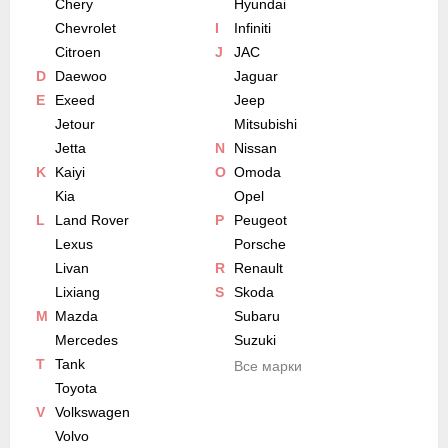
Chery
Hyundai
Chevrolet
I
Infiniti
Citroen
J
JAC
D
Daewoo
Jaguar
E
Exeed
Jeep
Jetour
Mitsubishi
Jetta
N
Nissan
K
Kaiyi
O
Omoda
Kia
Opel
L
Land Rover
P
Peugeot
Lexus
Porsche
Livan
R
Renault
Lixiang
S
Skoda
M
Mazda
Subaru
Mercedes
Suzuki
T
Tank
Все марки
Toyota
V
Volkswagen
Volvo