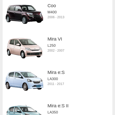
Coo
M400
2006
-
2013
Mira VI
L250
2002
-
2007
Mira e:S
LA300
2011
-
2017
Mira e:S II
LA350