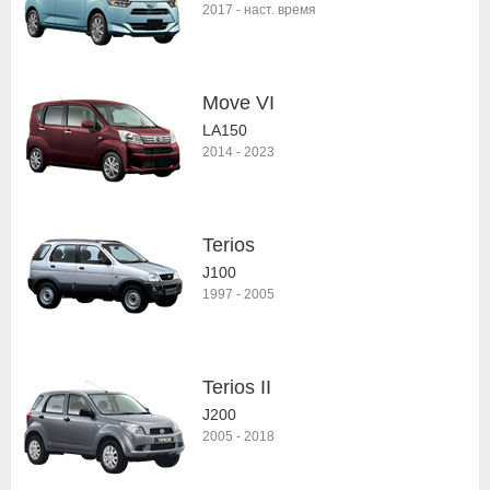
2017
-
наст. время
Move VI
LA150
2014
-
2023
Terios
J100
1997
-
2005
Terios II
J200
2005
-
2018