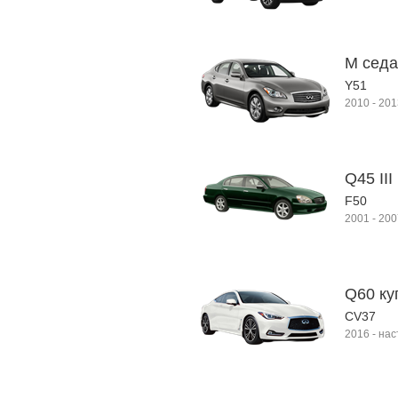
M седа
Y51
2010
-
201
Q45 III
F50
2001
-
200
Q60 куп
CV37
2016
-
нас