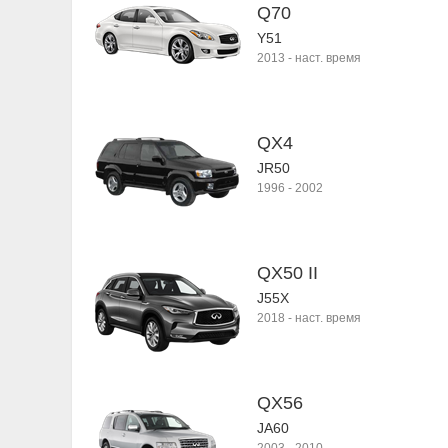
Q70
Y51
2013
-
наст. время
QX4
JR50
1996
-
2002
QX50 II
J55X
2018
-
наст. время
QX56
JA60