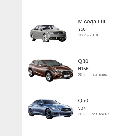
M седан III
Y50
2004
-
2010
Q30
H15E
2015
-
наст. время
Q50
V37
2013
-
наст. время