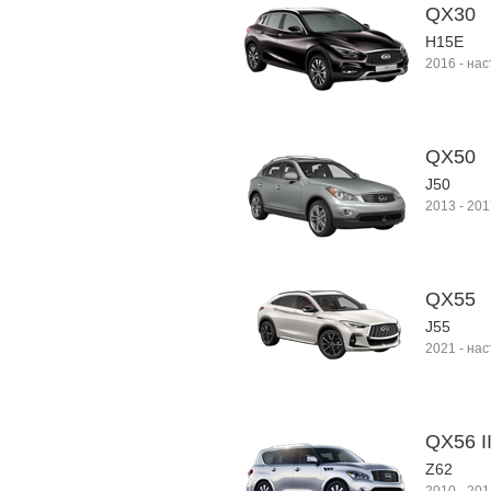
QX30
H15E
2016
-
нас
QX50
J50
2013
-
201
QX55
J55
2021
-
нас
QX56 I
Z62