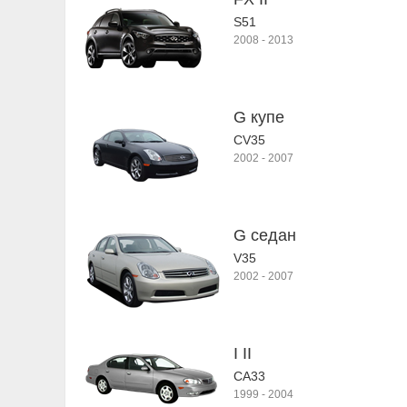
S51
2008
-
2013
G купе
CV35
2002
-
2007
G седан
V35
2002
-
2007
I II
CA33
1999
-
2004