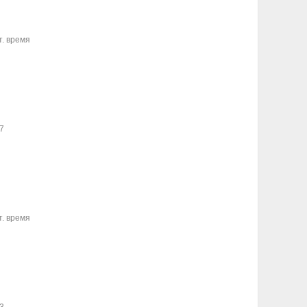
т. время
7
т. время
I