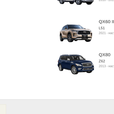
2010
-
201
QX60 I
L51
2021
-
нас
QX80
Z62
2013
-
нас