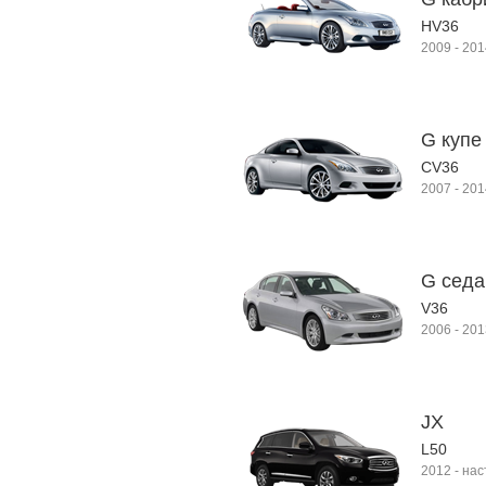
HV36
2009
-
201
G купе 
CV36
2007
-
201
G седан
V36
2006
-
201
JX
L50
2012
-
нас