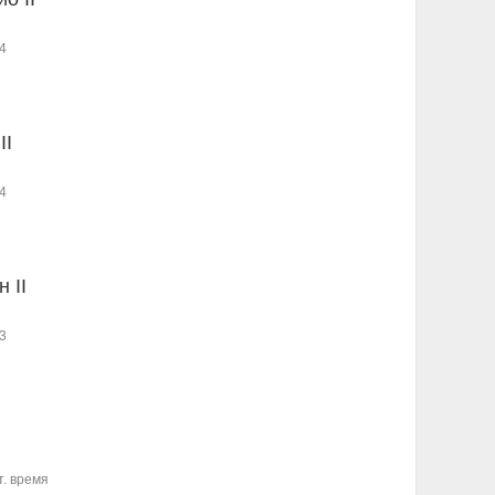
4
II
4
 II
3
т. время