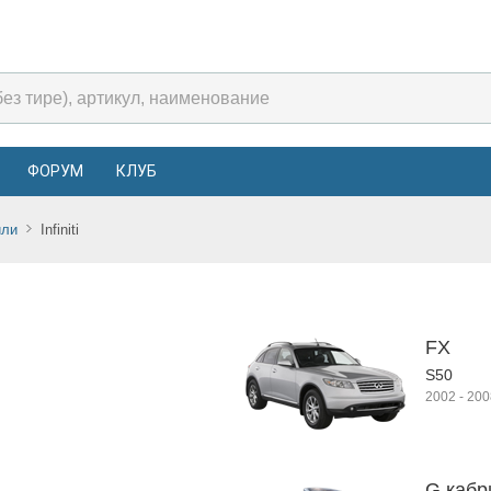
ФОРУМ
КЛУБ
или
Infiniti
FX
S50
2002
-
200
G кабри