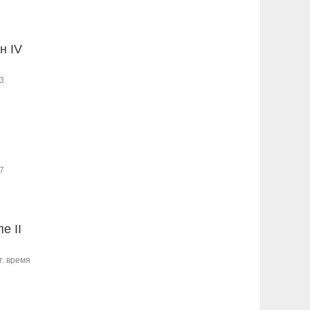
н IV
3
7
е II
т. время