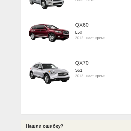
2003
-
2010
QX60
L50
2012
-
наст. время
QX70
S51
2013
-
наст. время
Нашли ошибку?