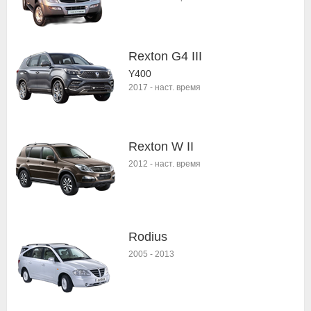
Rexton G4 III
Y400
2017
-
наст. время
Rexton W II
2012
-
наст. время
Rodius
2005
-
2013