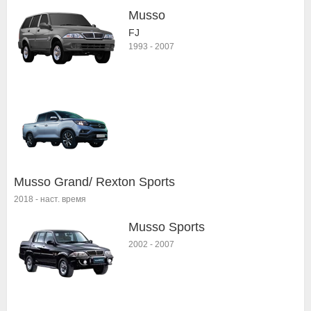
Musso
FJ
1993
-
2007
Musso Grand/ Rexton Sports
2018
-
наст. время
Musso Sports
2002
-
2007