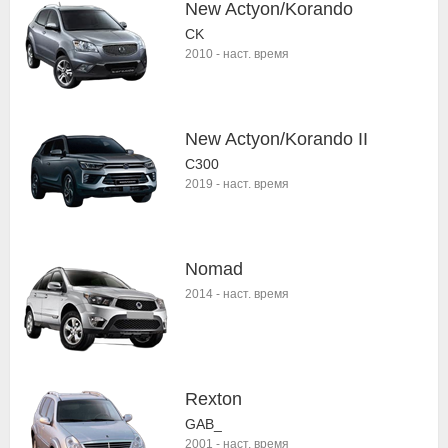
New Actyon/Korando
CK
2010
-
наст. время
New Actyon/Korando II
C300
2019
-
наст. время
Nomad
2014
-
наст. время
Rexton
GAB_
2001
-
наст. время