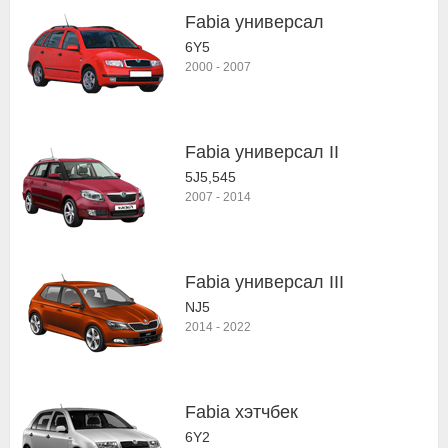
Fabia универсал
6Y5
2000
-
2007
Fabia универсал II
5J5,545
2007
-
2014
Fabia универсал III
NJ5
2014
-
2022
Fabia хэтчбек
6Y2