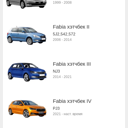
1999
-
2008
Fabia хэтчбек II
5J2,542,572
2006
-
2014
Fabia хэтчбек III
NJ3
2014
-
2021
Fabia хэтчбек IV
PJ3
2021
-
наст. время