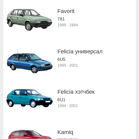
Favorit
781
1989
-
1994
Felicia универсал
6U5
1995
-
2001
Felicia хэтчбек
6U1
1994
-
2001
Kamiq