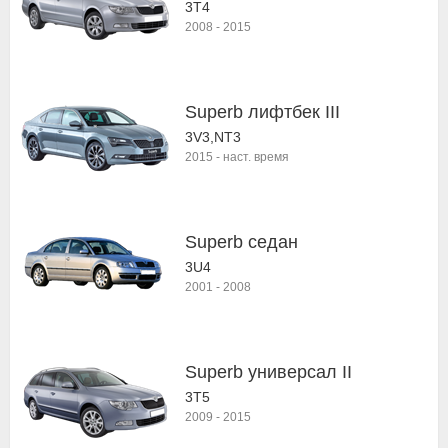
3T4
2008
-
2015
Superb лифтбек III
3V3,NT3
2015
-
наст. время
Superb седан
3U4
2001
-
2008
Superb универсал II
3T5
2009
-
2015