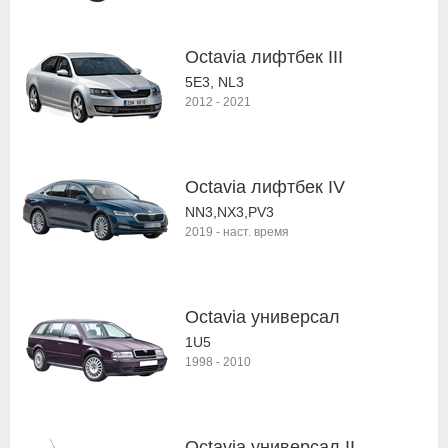
Octavia лифтбек III
5E3, NL3
2012
-
2021
Octavia лифтбек IV
NN3,NX3,PV3
2019
-
наст. время
Octavia универсал
1U5
1998
-
2010
Octavia универсал II