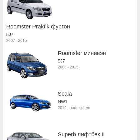
Roomster Praktik фургон
5J7
2007
-
2015
Roomster минивэн
5J7
2006
-
2015
Scala
NW1
2019
-
наст. время
Superb лифтбек II