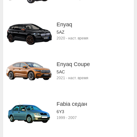
Enyaq
5AZ
2020
-
наст. время
Enyaq Coupe
5AC
2021
-
наст. время
Fabia седан
6Y3
1999
-
2007