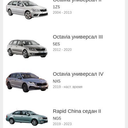
1Z5
2004
-
2013
Octavia универсал III
5E5
2012
-
2020
Octavia универсал IV
NX5
2019
-
наст. время
Rapid China седан II
NG5
2019
-
2023