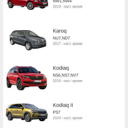
NW1,NW4
2019
-
наст. время
Karoq
NU7,ND7
2017
-
наст. время
Kodiaq
NS6,NS7,NV7
2016
-
наст. время
Kodiaq II
PS7
2024
-
наст. время