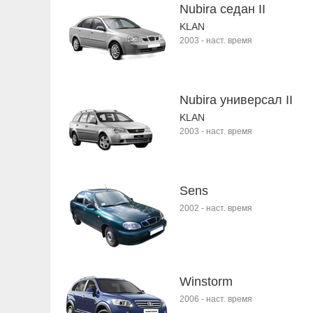
Nubira седан II
KLAN
2003
-
наст. время
Nubira универсал II
KLAN
2003
-
наст. время
Sens
2002
-
наст. время
Winstorm
2006
-
наст. время