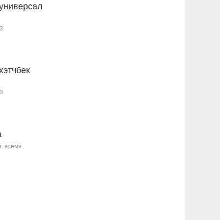
 универсал
3
 хэтчбек
3
a
т. время