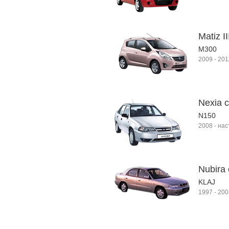
Matiz II
M300
2009
-
201
Nexia с
N150
2008
-
нас
Nubira
KLAJ
1997
-
200