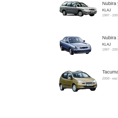
Nubira
KLAJ
1997
-
200
Nubira
KLAJ
1997
-
200
Tacum
2000
-
нас