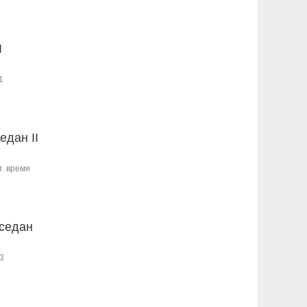
I
1
едан II
т. время
 седан
3