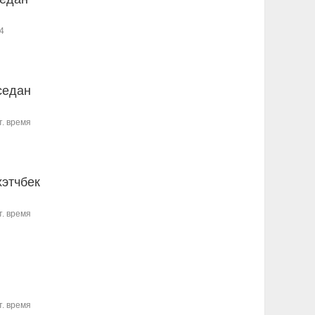
4
седан
т. время
хэтчбек
т. время
т. время