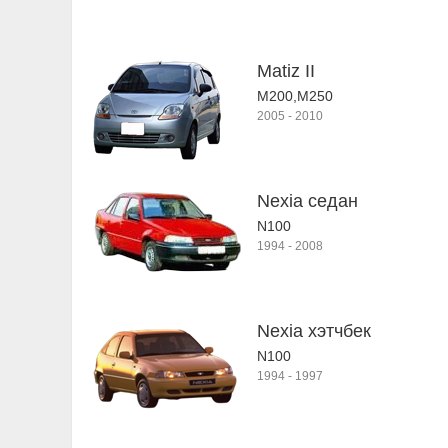
Matiz II
M200,M250
2005
-
2010
Nexia седан
N100
1994
-
2008
Nexia хэтчбек
N100
1994
-
1997