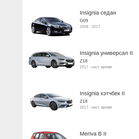
Insignia седан
G09
2008
-
2017
Insignia универсал II
Z18
2017
-
наст. время
Insignia хэтчбек II
Z18
2017
-
наст. время
Meriva B II