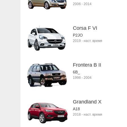
2006
-
2014
Corsa F VI
P2JO
2019
-
наст. время
Frontera B II
6B_
1998
-
2004
Grandland X
A18
2018
-
наст. время