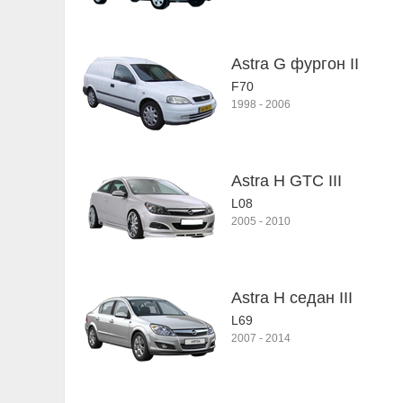
Astra G фургон II
F70
1998
-
2006
Astra H GTC III
L08
2005
-
2010
Astra H седан III
L69
2007
-
2014