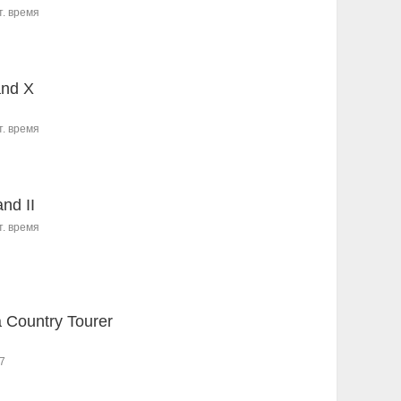
т. время
and X
т. время
nd II
т. время
a Country Tourer
7