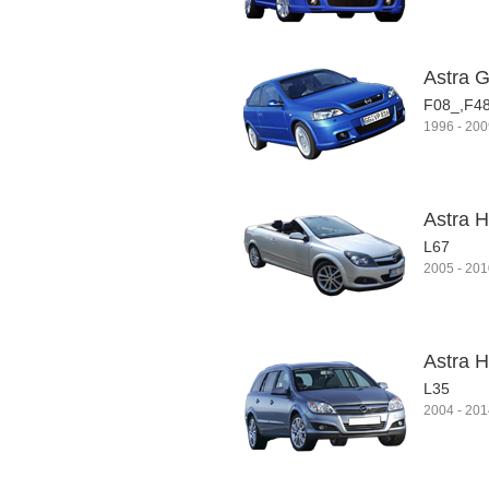
Astra G
F08_,F4
1996
-
200
Astra H
L67
2005
-
201
Astra H
L35
2004
-
201