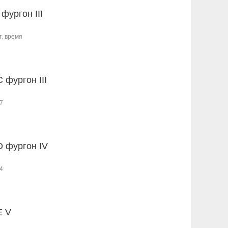
фургон III
т. время
 фургон III
7
D фургон IV
4
E V