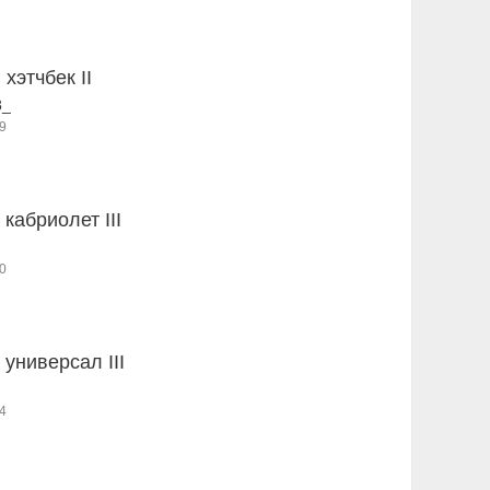
 хэтчбек II
8_
9
 кабриолет III
0
 универсал III
4