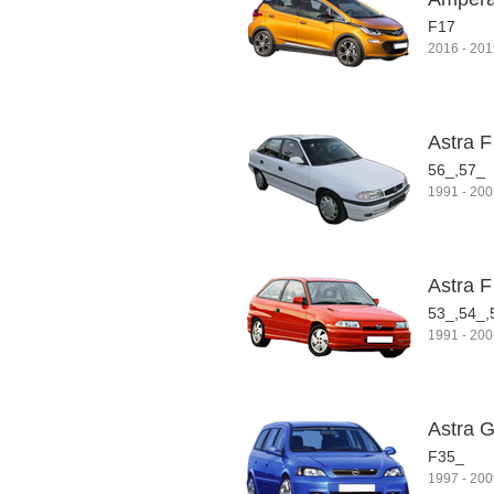
F17
2016
-
201
Astra 
56_,57_
1991
-
200
Astra F
53_,54_,
1991
-
200
Astra G
F35_
1997
-
200