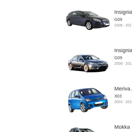
Insign
G09
2008
-
201
Insigni
G09
2008
-
201
Meriva
X03
2003
-
201
Mokka