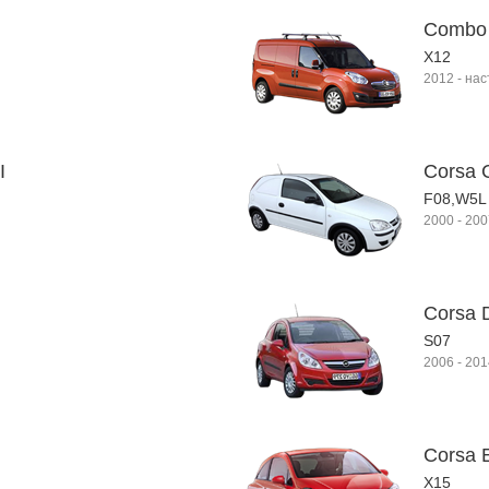
Combo 
X12
2012
-
нас
I
Corsa C
F08,W5L
2000
-
200
Corsa 
S07
2006
-
201
Corsa 
X15