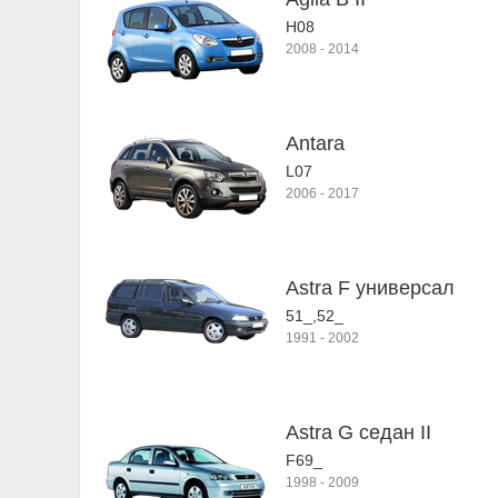
H08
2008
-
2014
Antara
L07
2006
-
2017
Astra F универсал
51_,52_
1991
-
2002
Astra G седан II
F69_
1998
-
2009