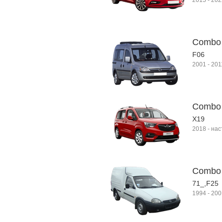
2015
-
202
Combo
F06
2001
-
201
Combo 
X19
2018
-
нас
Combo
71_,F25
1994
-
200