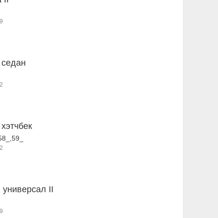
9
F седан
2
 хэтчбек
58_,59_
2
 универсал II
9