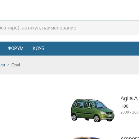
ФОРУМ
КЛУБ
или
Opel
Agila A
H00
2000
-
200
Ampera