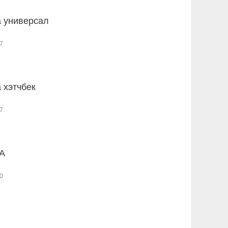
ia универсал
7
a хэтчбек
7
 A
0