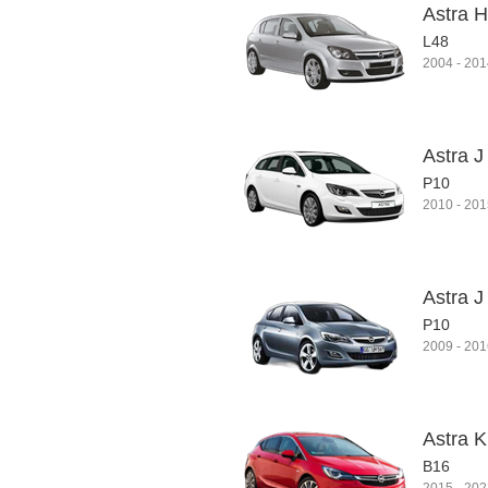
Astra H
L48
2004
-
201
Astra J
P10
2010
-
201
Astra J
P10
2009
-
201
Astra K
B16