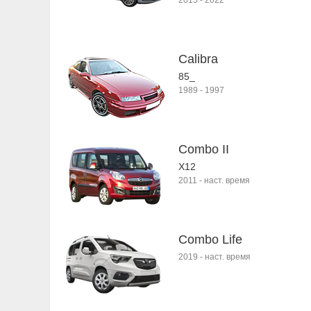
2015
-
2022
Calibra
85_
1989
-
1997
Combo II
X12
2011
-
наст. время
Combo Life
2019
-
наст. время