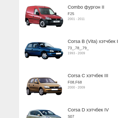
Combo фургон II
F25
2001
-
2011
Corsa B (Vita) хэтчбек I
73_,78_,79_
1993
-
2009
Corsa C хэтчбек III
F08,F68
2000
-
2009
Corsa D хэтчбек IV
S07