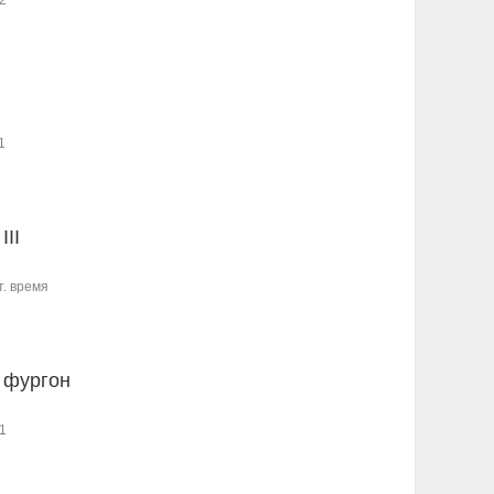
2
1
III
т. время
 фургон
1