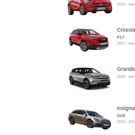
2014
-
нас
Crossl
P17
2017
-
нас
Grandla
2024
-
нас
Insigni
G09
2013
-
201