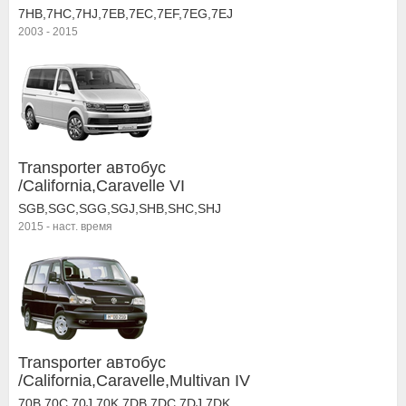
7HB,7HC,7HJ,7EB,7EC,7EF,7EG,7EJ
2003
-
2015
Transporter автобус
/California,Caravelle VI
SGB,SGC,SGG,SGJ,SHB,SHC,SHJ
2015
-
наст. время
Transporter автобус
/California,Caravelle,Multivan IV
70B,70C,70J,70K,7DB,7DC,7DJ,7DK