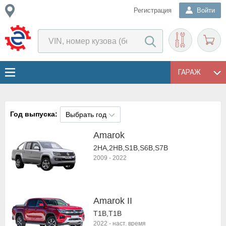
Регистрация
Войти
ГАРАЖ
Год выпуска:
Выбрать год
Amarok
2HA,2HB,S1B,S6B,S7B
2009
-
2022
Amarok II
T1B,T1B
2022
-
наст. время