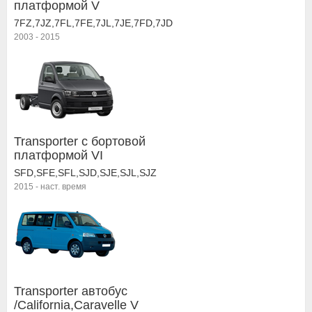
платформой V
7FZ,7JZ,7FL,7FE,7JL,7JE,7FD,7JD
2003
-
2015
Transporter c бортовой
платформой VI
SFD,SFE,SFL,SJD,SJE,SJL,SJZ
2015
-
наст. время
Transporter автобус
/California,Caravelle V