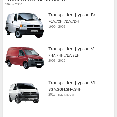
1990
-
2004
Transporter фургон IV
70A,70H,7DA,7DH
1990
-
2003
Transporter фургон V
7HA,7HH,7EA,7EH
2003
-
2015
Transporter фургон VI
SGA,SGH,SHA,SHH
2015
-
наст. время