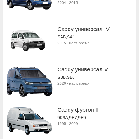
2004
-
2015
Caddy универсал IV
SAB,SAJ
2015
-
наст. время
Caddy универсал V
SBB,SBJ
2020
-
наст. время
Caddy фургон II
9K9A,9E7,9E9
1995
-
2009