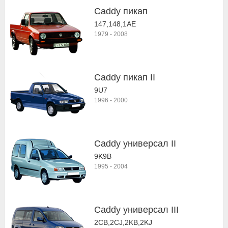
Caddy пикап
147,148,1AE
1979
-
2008
Caddy пикап II
9U7
1996
-
2000
Caddy универсал II
9K9B
1995
-
2004
Caddy универсал III
2CB,2CJ,2KB,2KJ