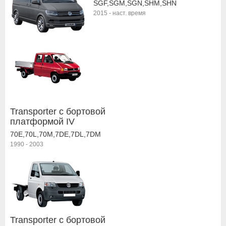
SGF,SGM,SGN,SHM,SHN
2015
-
наст. время
Transporter c бортовой
платформой IV
70E,70L,70M,7DE,7DL,7DM
1990
-
2003
Transporter c бортовой