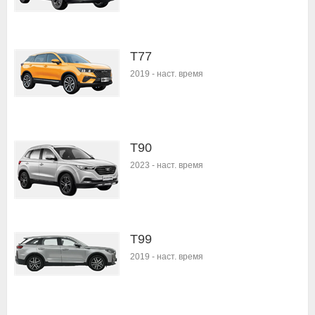
T77
2019
-
наст. время
T90
2023
-
наст. время
T99
2019
-
наст. время