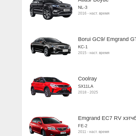
NL-3
2016
-
наст. время
Borui GC9/ Emgrand G
KC-1
2015
-
наст. время
Coolray
SX11LA
2018
-
2025
Emgrand EC7 RV хэтч
FE-2
2011
-
наст. время