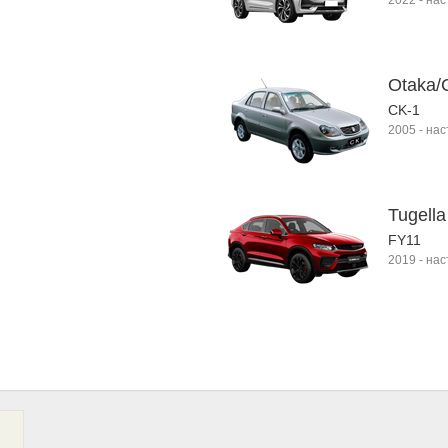
2022
-
нас
Otaka/
CK-1
2005
-
нас
Tugella
FY11
2019
-
нас