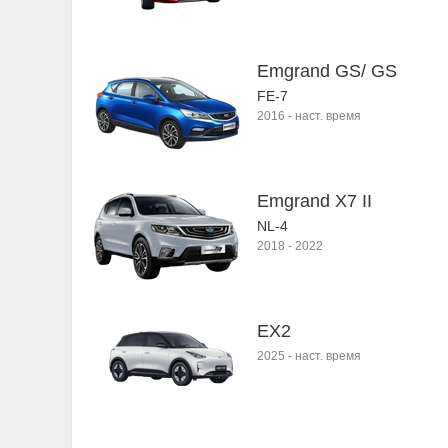
Emgrand GS/ GS
FE-7
2016
-
наст. время
Emgrand X7 II
NL-4
2018
-
2022
EX2
2025
-
наст. время