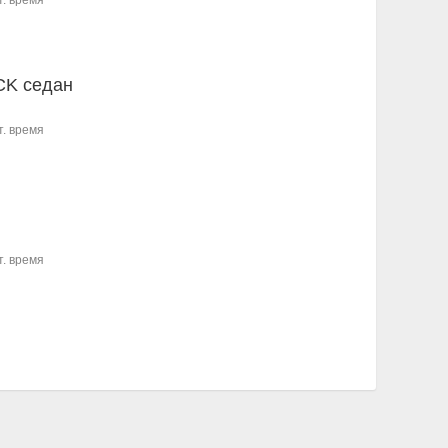
т. время
CK седан
т. время
т. время