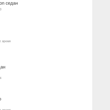
ion седан
3
т. время
дан
4
o