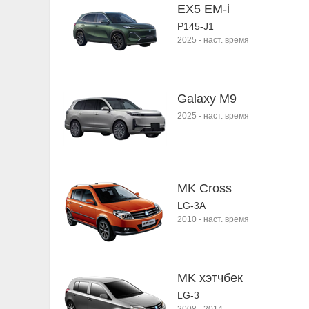
EX5 EM-i
P145-J1
2025
-
наст. время
Galaxy M9
2025
-
наст. время
MK Cross
LG-3A
2010
-
наст. время
MK хэтчбек
LG-3