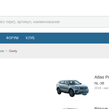
ФОРУМ
КЛУБ
или
Geely
Atlas P
NL-3B
2019
-
нас
Binyue