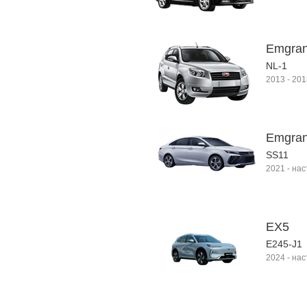
Emgran
NL-1
2013
-
201
Emgran
SS11
2021
-
нас
EX5
E245-J1
2024
-
нас