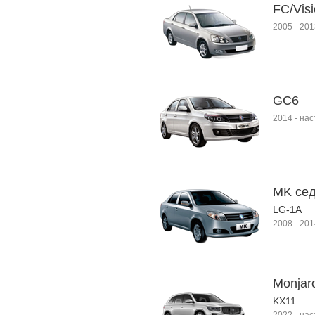
FC/Vis
2005
-
201
GC6
2014
-
нас
MK се
LG-1A
2008
-
201
Monjar
KX11