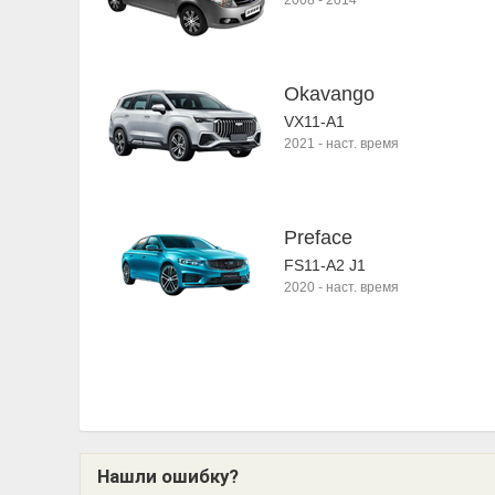
2008
-
2014
Okavango
VX11-A1
2021
-
наст. время
Preface
FS11-A2 J1
2020
-
наст. время
Нашли ошибку?