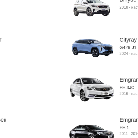
2018
-
нас
T
Cityray
G426-J1
2024
-
нас
Emgran
FE-3JC
2016
-
нас
бек
Emgran
FE-1
2011
-
201