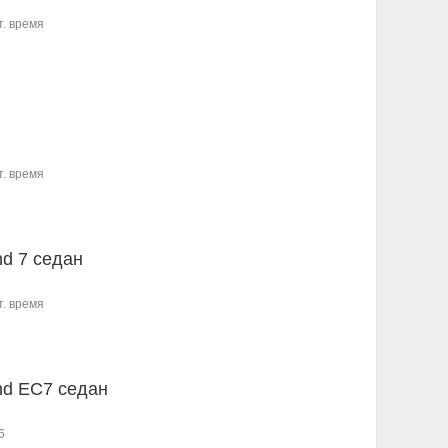
т. время
т. время
d 7 седан
т. время
d EC7 седан
6