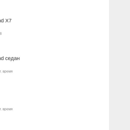
d X7
8
d седан
т. время
т. время