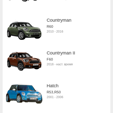
Countryman
R60
2010
-
2016
Countryman II
F60
2016
-
наст. время
Hatch
R53,R50
2001
-
2006