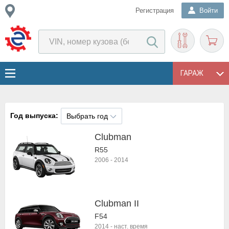
Регистрация
Войти
ГАРАЖ
Год выпуска:
Выбрать год
Clubman
R55
2006
-
2014
Clubman II
F54
2014
-
наст. время