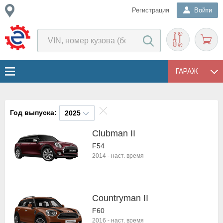
Регистрация
Войти
ГАРАЖ
Год выпуска:
2025
Clubman II
F54
2014
-
наст. время
Countryman II
F60
2016
-
наст. время