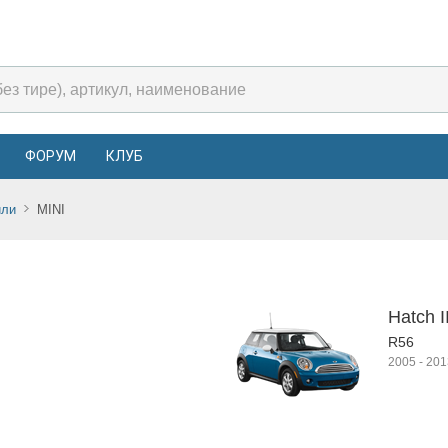
ФОРУМ
КЛУБ
или
MINI
Hatch I
R56
2005
-
201