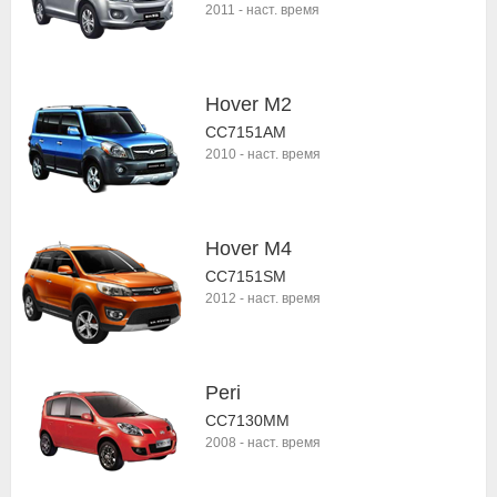
2011
-
наст. время
Hover M2
CC7151AM
2010
-
наст. время
Hover M4
CC7151SM
2012
-
наст. время
Peri
CC7130MM
2008
-
наст. время