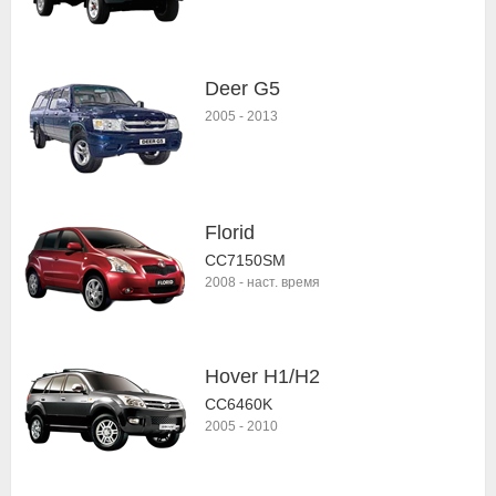
Deer G5
2005
-
2013
Florid
CC7150SM
2008
-
наст. время
Hover H1/H2
CC6460K
2005
-
2010