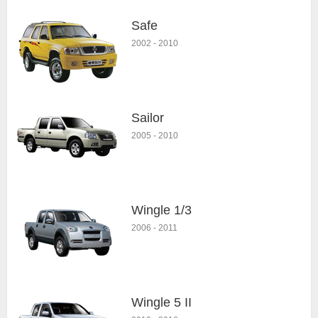
Safe
2002
-
2010
Sailor
2005
-
2010
Wingle 1/3
2006
-
2011
Wingle 5 II