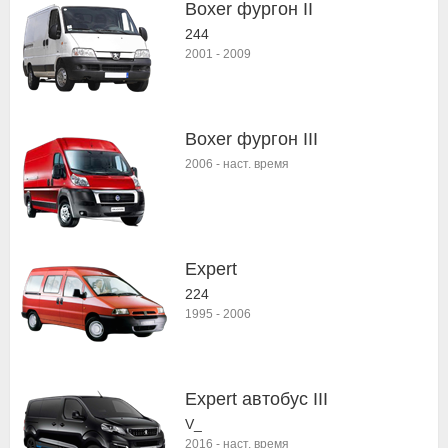
Boxer фургон II
244
2001
-
2009
Boxer фургон III
2006
-
наст. время
Expert
224
1995
-
2006
Expert автобус III
V_
2016
-
наст. время