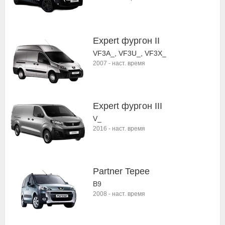
Expert фургон II
VF3A_, VF3U_, VF3X_
2007
-
наст. время
Expert фургон III
V_
2016
-
наст. время
Partner Tepee
B9
2008
-
наст. время