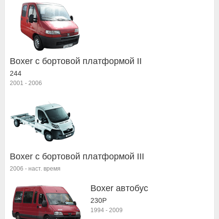
Boxer c бортовой платформой II
244
2001
-
2006
Boxer c бортовой платформой III
2006
-
наст. время
Boxer автобус
230P
1994
-
2009