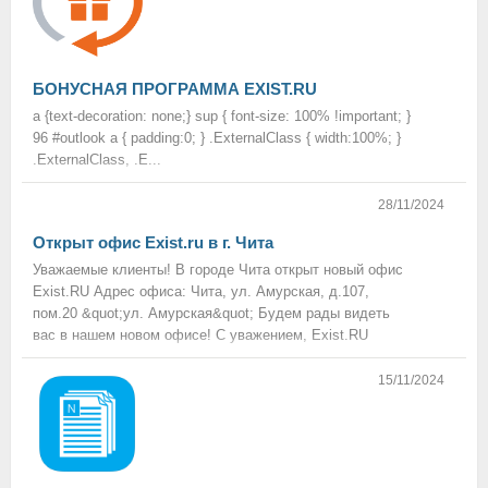
БОНУСНАЯ ПРОГРАММА EXIST.RU
a {text-decoration: none;} sup { font-size: 100% !important; }
96 #outlook a { padding:0; } .ExternalClass { width:100%; }
.ExternalClass, .E...
28/11/2024
Открыт офис Exist.ru в г. Чита
Уважаемые клиенты! В городе Чита открыт новый офис
Exist.RU Адрес офиса: Чита, ул. Амурская, д.107,
пом.20 &quot;ул. Амурская&quot; Будем рады видеть
вас в нашем новом офисе! С уважением, Exist.RU
15/11/2024