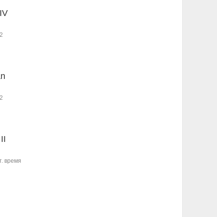
IV
2
an
2
II
т. время