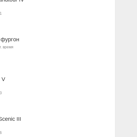
1
 фургон
т. время
 V
3
cenic III
6