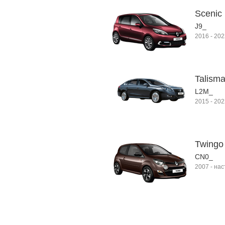
Scenic 
J9_
2016
-
202
Talism
L2M_
2015
-
202
Twingo 
CN0_
2007
-
нас