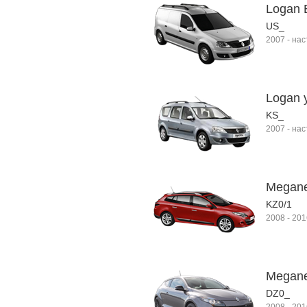
Logan 
US_
2007
-
нас
Logan 
KS_
2007
-
нас
Megane 
KZ0/1
2008
-
201
Megane 
DZ0_