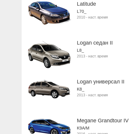
Latitude
L70_
2010
-
наст. время
Logan седан II
L8_
2013
-
наст. время
Logan универсал II
K8_
2013
-
наст. время
Megane Grandtour IV
K9A/M