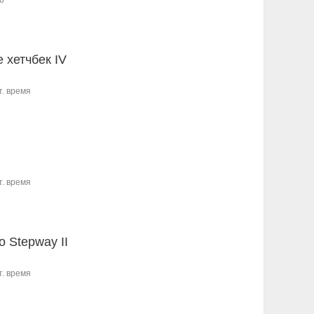
6
 хетчбек IV
т. время
т. время
o Stepway II
т. время