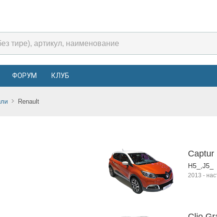
ФОРУМ
КЛУБ
или
Renault
Captur
H5_,J5_
2013
-
нас
Clio Gr