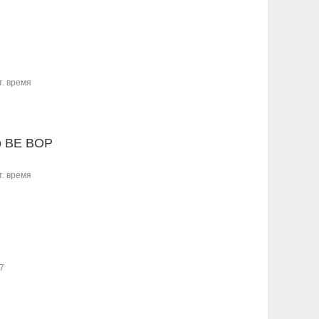
т. время
o BE BOP
т. время
7