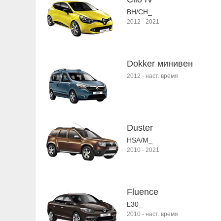
BH/CH_
2012
-
2021
Dokker минивен
2012
-
наст. время
Duster
HSA/M_
2010
-
2021
Fluence
L30_
2010
-
наст. время