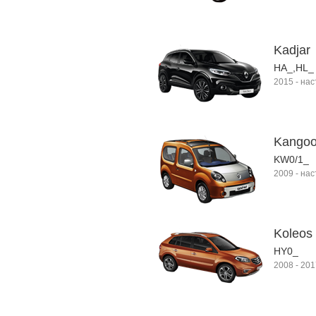
Kadjar
HA_,HL_
2015
-
нас
Kango
KW0/1_
2009
-
нас
Koleos
HY0_
2008
-
201