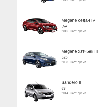
2016
-
наст. время
Megane седан IV
LVA_
2016
-
наст. время
Megane хэтчбек III
BZ0_
2008
-
наст. время
Sandero II
5S_
2014
-
наст. время