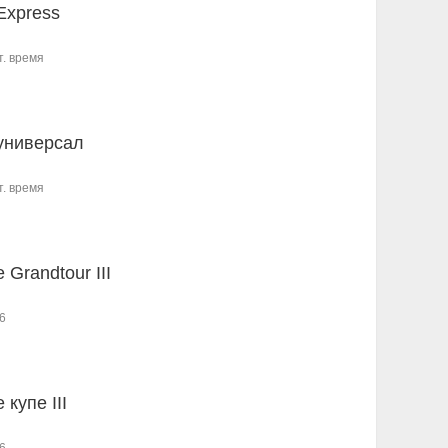
Express
т. время
универсал
т. время
Grandtour III
6
купе III