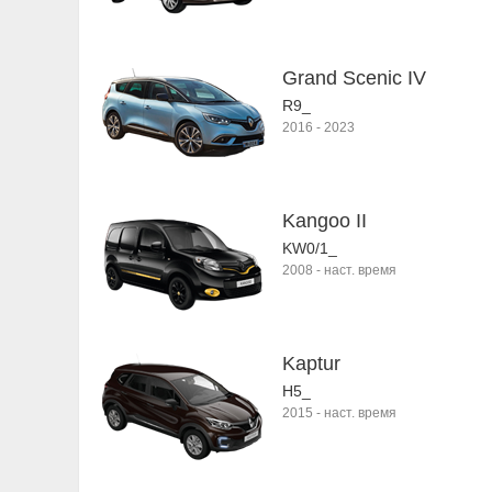
Grand Scenic IV
R9_
2016
-
2023
Kangoo II
KW0/1_
2008
-
наст. время
Kaptur
H5_
2015
-
наст. время