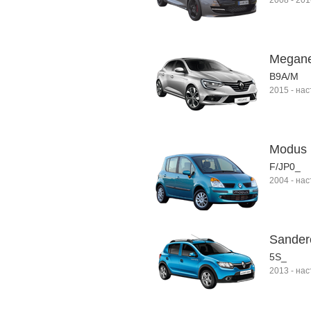
2008
-
201
Megane
B9A/M
2015
-
нас
Modus
F/JP0_
2004
-
нас
Sander
5S_
2013
-
нас