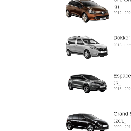
KH_
2012
-
202
Dokker
2013
-
нас
Espace
JR_
2015
-
202
Grand S
JZ0/1_
2009
-
201