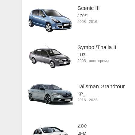
Scenic III
JZ0/1_
2008
-
2016
Symbol/Thalia II
LU3_
2008
-
наст. время
Talisman Grandtour
KP_
2016
-
2022
Zoe
BFM_