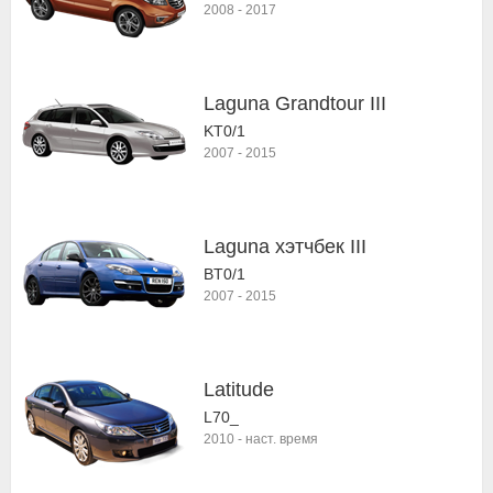
2008
-
2017
Laguna Grandtour III
KT0/1
2007
-
2015
Laguna хэтчбек III
BT0/1
2007
-
2015
Latitude
L70_
2010
-
наст. время