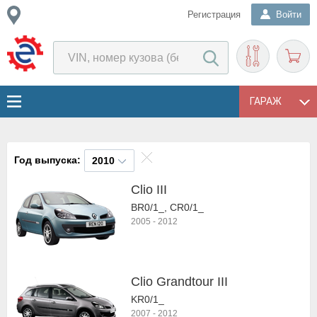
Регистрация
Войти
ГАРАЖ
Год выпуска:
2010
Clio III
BR0/1_, CR0/1_
2005
-
2012
Clio Grandtour III
KR0/1_
2007
-
2012