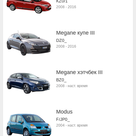
KZ0/1
2008
-
2016
Megane купе III
DZ0_
2008
-
2016
Megane хэтчбек III
BZ0_
2008
-
наст. время
Modus
F/JP0_
2004
-
наст. время