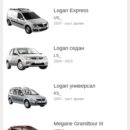
Logan Express
US_
2007
-
наст. время
Logan седан
LS_
2004
-
2015
Logan универсал
KS_
2007
-
наст. время
Megane Grandtour III