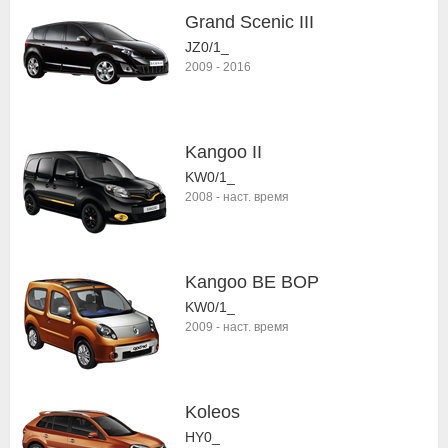
Grand Scenic III
JZ0/1_
2009
-
2016
Kangoo II
KW0/1_
2008
-
наст. время
Kangoo BE BOP
KW0/1_
2009
-
наст. время
Koleos
HY0_