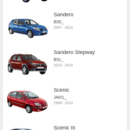
Sandero
BS0_
2007
-
2014
Sandero Stepway
BS1_
2010
-
2014
Scenic
JA0/1_
1999
-
2010
Scenic III