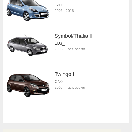
JZ0/1_
2008
-
2016
Symbol/Thalia II
LU3_
2008
-
наст. время
Twingo II
CN0_
2007
-
наст. время