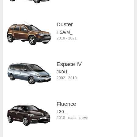
Duster
HSA/M_
2010
-
2021
Espace IV
JK0/1_
2002
-
2010
Fluence
L30_
2010
-
наст. время