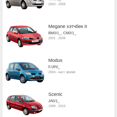
2003
-
2009
Megane хэтчбек II
BM0/1_, CM0/1_
2001
-
2009
Modus
F/JP0_
2004
-
наст. время
Scenic
JA0/1_
1999
-
2010