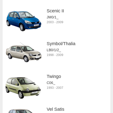
Scenic II
JM0/1_
2003
-
2009
Symbol/Thalia
LB0/1/2_
1998
-
2009
Twingo
C06_
1993
-
2007
Vel Satis