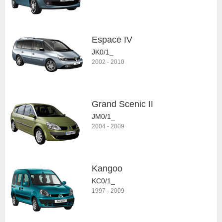
Espace IV
JK0/1_
2002
-
2010
Grand Scenic II
JM0/1_
2004
-
2009
Kangoo
KC0/1_
1997
-
2009