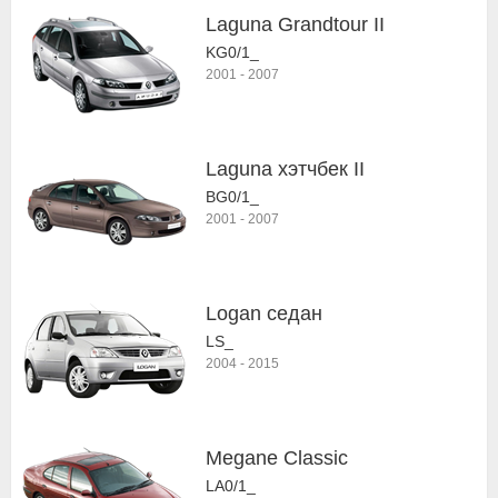
Laguna Grandtour II
KG0/1_
2001
-
2007
Laguna хэтчбек II
BG0/1_
2001
-
2007
Logan седан
LS_
2004
-
2015
Megane Classic
LA0/1_