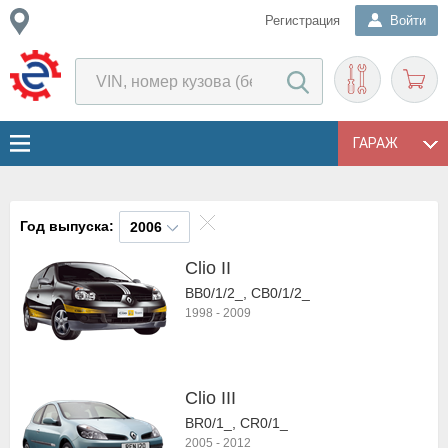
Регистрация
Войти
ГАРАЖ
Год выпуска:
2006
Clio II
BB0/1/2_, CB0/1/2_
1998
-
2009
Clio III
BR0/1_, CR0/1_
2005
-
2012