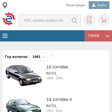
Регистрация
Войти
ГАРАЖ
Год выпуска:
1991
19 хэтчбек
B/C53_
1988
-
1994
19 хэтчбек II
B/C53_
1991
-
2001