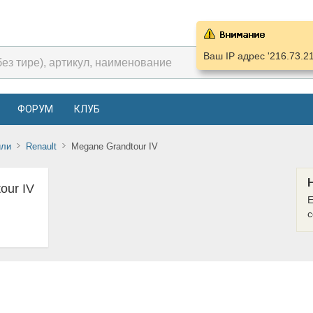
Ваш IP адрес '216.73.2
ФОРУМ
КЛУБ
или
Renault
Megane Grandtour IV
our IV
Е