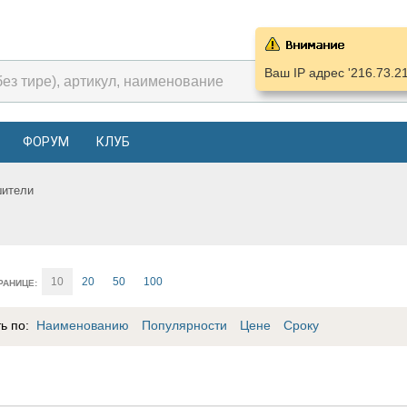
Ваш IP адрес '216.73.2
ФОРУМ
КЛУБ
шители
10
20
50
100
РАНИЦЕ:
ть по:
Наименованию
Популярности
Цене
Сроку