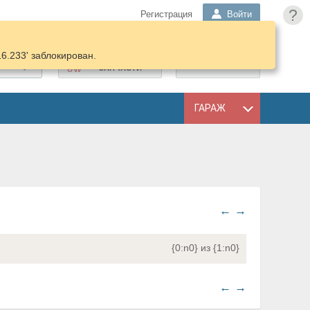
?
Регистрация
Войти
16.233' заблокирован.
ПОДОБРАТЬ
КОРЗИНА
ЗАПЧАСТИ
ГАРАЖ
←
→
{0:n0} из {1:n0}
←
→