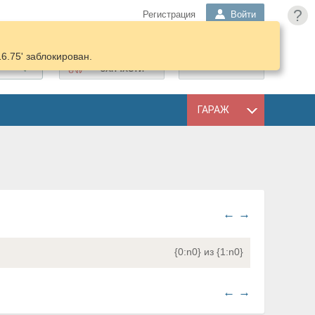
?
Регистрация
Войти
16.75' заблокирован.
ПОДОБРАТЬ
КОРЗИНА
ЗАПЧАСТИ
ГАРАЖ
←
→
{0:n0} из {1:n0}
←
→