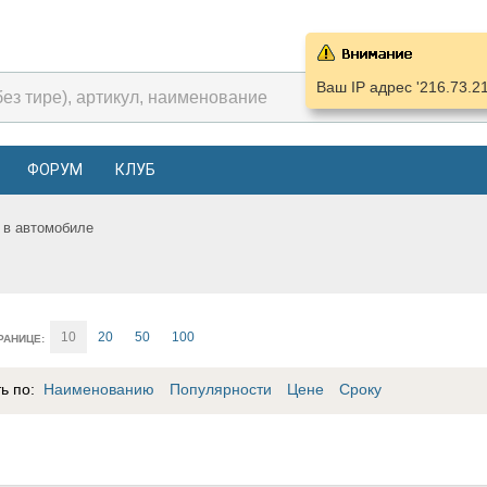
Ваш IP адрес '216.73.2
ФОРУМ
КЛУБ
 в автомобиле
10
20
50
100
РАНИЦЕ:
ть по:
Наименованию
Популярности
Цене
Сроку