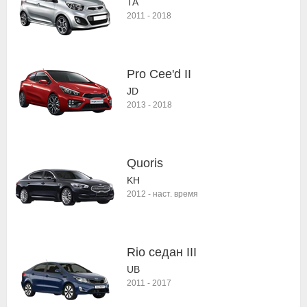
TA
2011
-
2018
Pro Cee'd II
JD
2013
-
2018
Quoris
KH
2012
-
наст. время
Rio седан III
UB
2011
-
2017