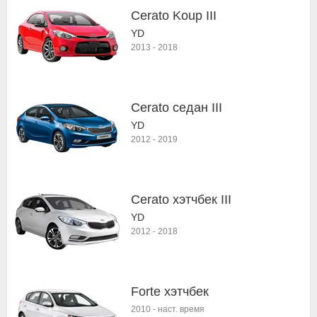
Cerato Koup III
YD
2013
-
2018
Cerato седан III
YD
2012
-
2019
Cerato хэтчбек III
YD
2012
-
2018
Forte хэтчбек
2010
-
наст. время