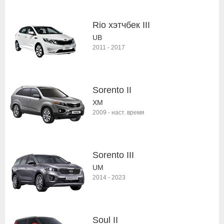
Rio хэтчбек III
UB
2011
-
2017
Sorento II
XM
2009
-
наст. время
Sorento III
UM
2014
-
2023
Soul II