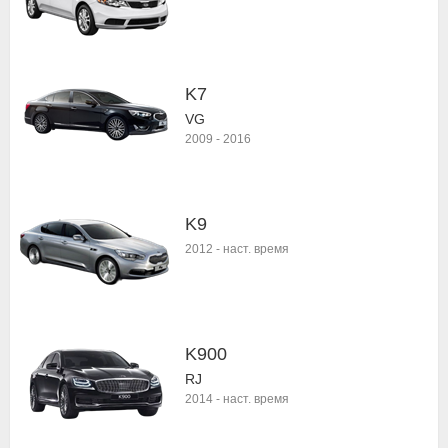
K7
VG
2009
-
2016
K9
2012
-
наст. время
K900
RJ
2014
-
наст. время