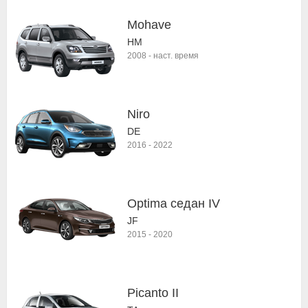
Mohave
HM
2008
-
наст. время
Niro
DE
2016
-
2022
Optima седан IV
JF
2015
-
2020
Picanto II