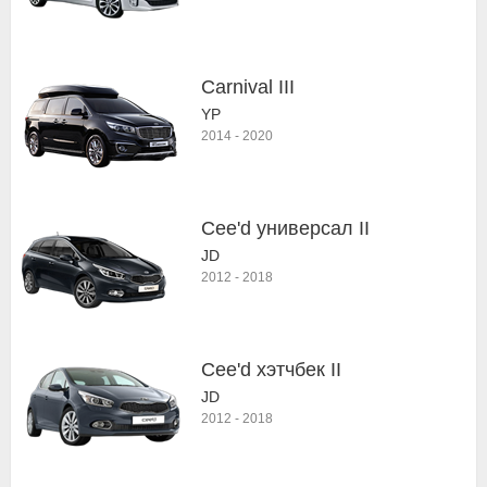
Carnival III
YP
2014
-
2020
Cee'd универсал II
JD
2012
-
2018
Cee'd хэтчбек II
JD
2012
-
2018