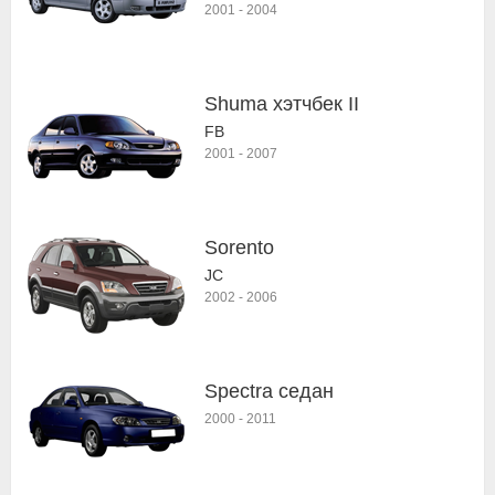
2001
-
2004
Shuma хэтчбек II
FB
2001
-
2007
Sorento
JC
2002
-
2006
Spectra седан
2000
-
2011