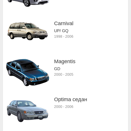
Carnival
UP/ GQ
1998
-
2006
Magentis
GD
2000
-
2005
Optima седан
2000
-
2006