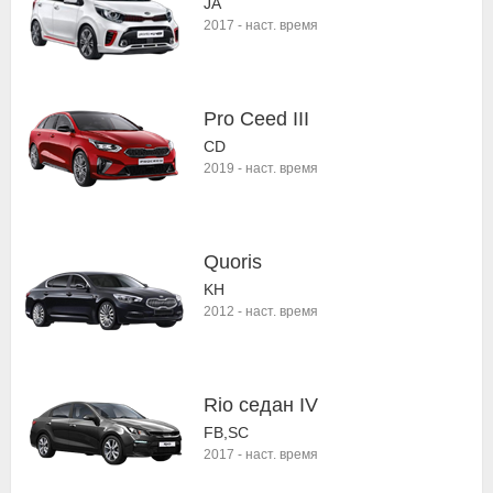
JA
2017
-
наст. время
Pro Ceed III
CD
2019
-
наст. время
Quoris
KH
2012
-
наст. время
Rio седан IV
FB,SC
2017
-
наст. время