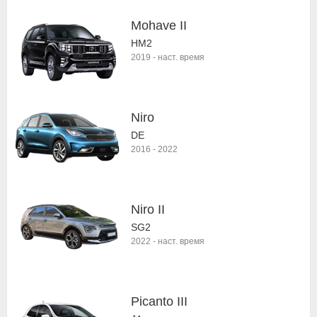
Mohave II
HM2
2019
-
наст. время
Niro
DE
2016
-
2022
Niro II
SG2
2022
-
наст. время
Picanto III