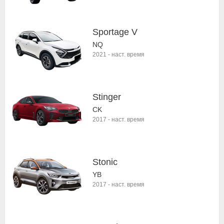
Sportage V
NQ
2021
-
наст. время
Stinger
CK
2017
-
наст. время
Stonic
YB
2017
-
наст. время