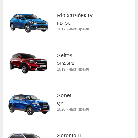
Rio хэтчбек IV
FB, SC
2017
-
наст. время
Seltos
SP2,SP2I
2019
-
наст. время
Sonet
QY
2020
-
наст. время
Sorento II