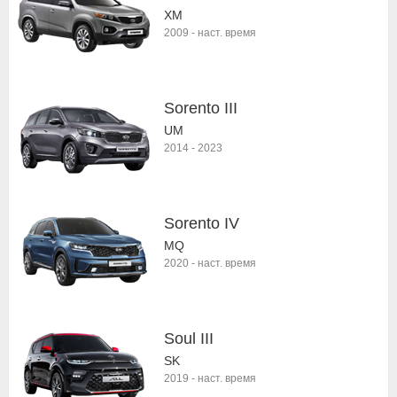
XM
2009
-
наст. время
Sorento III
UM
2014
-
2023
Sorento IV
MQ
2020
-
наст. время
Soul III
SK
2019
-
наст. время