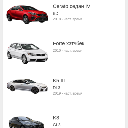
Cerato седан IV
BD
2018
-
наст. время
Forte хэтчбек
2010
-
наст. время
K5 III
DL3
2019
-
наст. время
K8
GL3