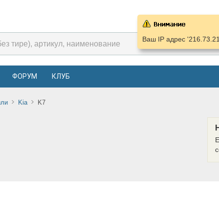
Ваш IP адрес '216.73.2
ФОРУМ
КЛУБ
или
Kia
K7
Е