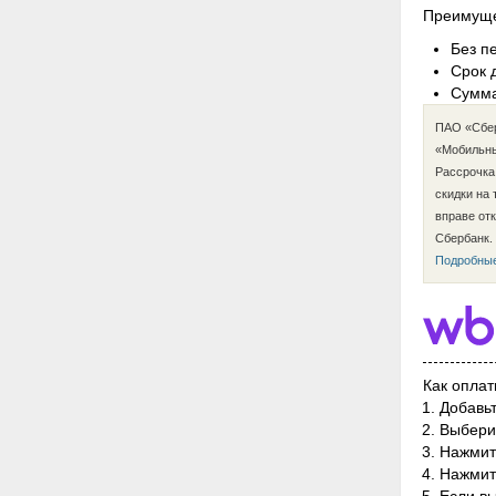
Преимуще
Без п
Срок 
Сумма
ПАО «Сбер
«Мобильны
Рассрочка
скидки на
вправе от
Сбербанк.
Подробные
Как оплат
Добавьт
Выбери
Нажмит
Нажмите