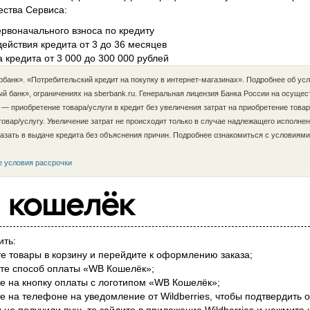
ства Сервиса:
ервоначального взноса по кредиту
действия кредита от 3 до 36 месяцев
 кредита от 3 000 до 300 000 рублей
банк». «Потребительский кредит на покупку в интернет-магазинах». Подробнее об усл
й банк», ограничениях на sberbank.ru. Генеральная лицензия Банка России на осущес
 — приобретение товара/услуги в кредит без увеличения затрат на приобретение това
 товар/услугу. Увеличение затрат не происходит только в случае надлежащего исполне
казать в выдаче кредита без объяснения причин. Подробнее ознакомиться с условиям
 условия рассрочки
ить:
е товары в корзину и перейдите к оформлению заказа;
те способ оплаты «WB Кошелёк»;
е на кнопку оплаты с логотипом «WB Кошелёк»;
 на телефоне на уведомление от Wildberries, чтобы подтвердить о