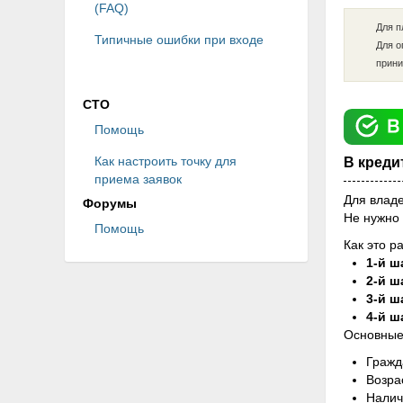
(FAQ)
Для п
Типичные ошибки при входе
Для о
прини
СТО
Помощь
Как настроить точку для
В креди
приема заявок
Для влад
Форумы
Не нужно 
Помощь
Как это р
1-й ш
2-й ш
3-й ш
4-й ш
Основные
Гражд
Возра
Налич