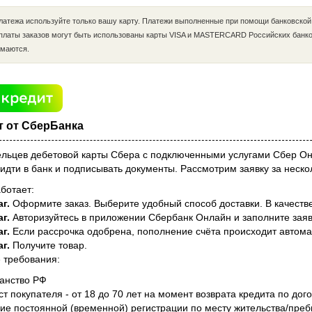
латежа используйте только вашу карту. Платежи выполненные при помощи банковской
платы заказов могут быть использованы карты VISA и MASTERCARD Российских банко
маются.
т от СберБанка
ельцев дебетовой карты Сбера с подключенными услугами Сбер О
идти в банк и подписывать документы. Рассмотрим заявку за неско
аботает:
аг.
Оформите заказ. Выберите удобный способ доставки. В качеств
аг.
Авторизуйтесь в приложении Сбербанк Онлайн и заполните заяв
аг.
Если рассрочка одобрена, пополнение счёта происходит автома
аг.
Получите товар.
 требования:
анство РФ
ст покупателя - от 18 до 70 лет на момент возврата кредита по дог
ие постоянной (временной) регистрации по месту жительства/пре