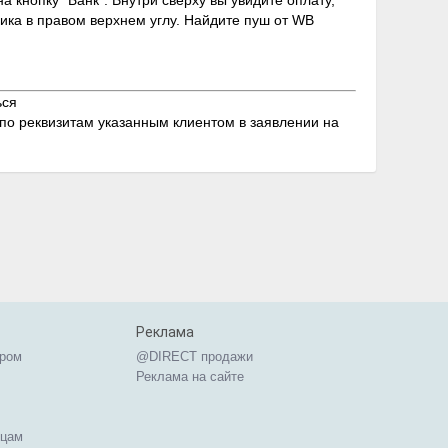
а кнопку "Банк". Внутри сверху вы увидите оплату,
ика в правом верхнем углу. Найдите пуш от WB
ься
по реквизитам указанным клиентом в заявлении на
Реклама
ером
@DIRECT продажи
Реклама на сайте
ицам