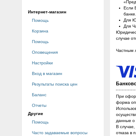
«Пред
Если 
Интернет-магазин
банке
Для Ю
Помощь
Для Ч
Корзина
Юридическ
случае от
Помощь
Частным л
Оповещения
Настройки
Вход в магазин
Банковс
Результаты поиска цен
Баланс
При оформ
форма опл
Отчеты
Использов
Другие
осуществ
данные о 
Помощь
В случае,
Часто задаваемые вопросы
отказа в 