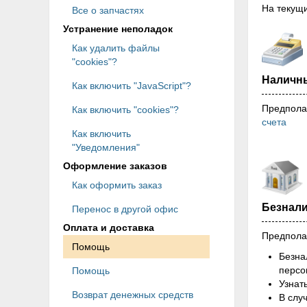
На текущ
Все о запчастях
Устранение неполадок
Как удалить файлы
"cookies"?
Наличн
Как включить "JavaScript"?
Предпола
Как включить "cookies"?
счета
Как включить
"Уведомления"
Оформление заказов
Как оформить заказ
Безнал
Перенос в другой офис
Оплата и доставка
Предполаг
Помощь
Безна
персо
Помощь
Узнат
Возврат денежных средств
В слу