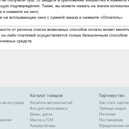
 не получили пуш, то зайдите в приложение Wildberries и нажмите н
ую подтверждения. Также, вы можете нажать на значок колокольч
 и нажмите на него;
е на всплывающее окно с суммой заказа и нажмите «Оплатить».
имости от региона список возможных способов оплаты может менят
т он-лайн платежей осуществляется только безналичным способом 
енежных средств.
Каталог товаров
Партнерство
и аксессуаров
Каталоги автозапчастей
Как стать партн
Все для автосервиса
Таблица скидок
Шины, диски
Регионам
арантии
Масла и ГСМ
Поставщикам
Аккумуляторы
Юридическим л