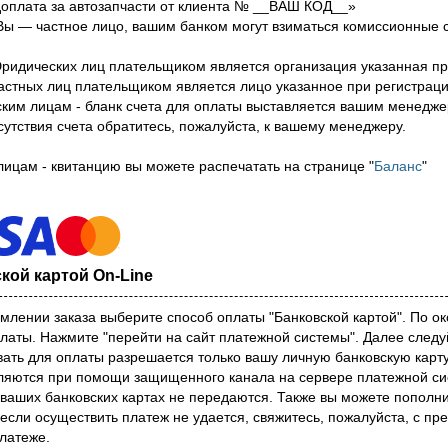
оплата за автозапчасти от клиента № __ВАШ КОД__»
Вы — частное лицо, вашим банком могут взиматься комиссионные 
.
ридических лиц плательщиком является организация указанная пр
астных лиц плательщиком является лицо указанное при регистраци
им лицам - бланк счета для оплаты выставляется вашим менеджеро
сутствия счета обратитесь, пожалуйста, к вашему менеджеру.
ицам - квитанцию вы можете распечатать на странице "
Баланс
"
кой картой On-Line
лении заказа выберите способ оплаты "Банковской картой". По о
аты. Нажмите "перейти на сайт платежной системы". Далее следу
ать для оплаты разрешается только вашу личную банковскую карт
ляются при помощи защищенного канала на сервере платежной сис
ваших банковских картах не передаются. Также вы можете пополнит
 если осуществить платеж не удается, свяжитесь, пожалуйста, с п
платеже.