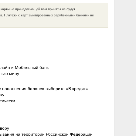
 карты не принадлежащей вам приняты не будут.
в. Платежи c карт эмитированных зарубежными банками не
нлайн и Мобильный банк
лько минут
е пополнения баланса выберите «В кредит».
ку.
тически.
овору
бывания на территории Российской Федерации