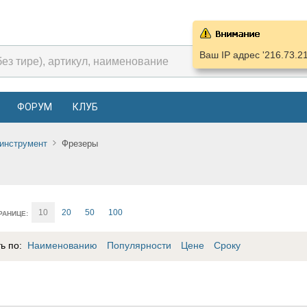
Ваш IP адрес '216.73.2
ФОРУМ
КЛУБ
инструмент
Фрезеры
10
20
50
100
РАНИЦЕ:
ть по:
Наименованию
Популярности
Цене
Сроку