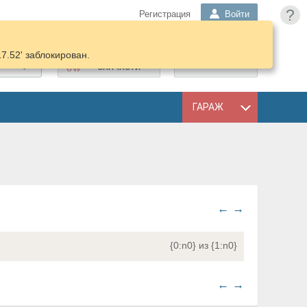
?
Регистрация
Войти
17.52' заблокирован.
ПОДОБРАТЬ
КОРЗИНА
ЗАПЧАСТИ
ГАРАЖ
←
→
{0:n0} из {1:n0}
←
→