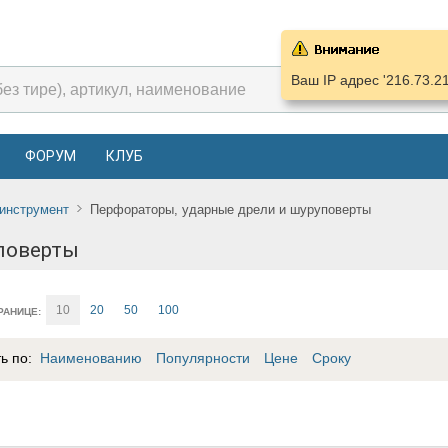
Ваш IP адрес '216.73.2
ФОРУМ
КЛУБ
инструмент
Перфораторы, ударные дрели и шуруповерты
поверты
10
20
50
100
РАНИЦЕ:
ть по:
Наименованию
Популярности
Цене
Сроку