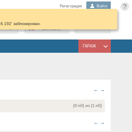
?
Регистрация
Войти
16.192' заблокирован.
ПОДОБРАТЬ
КОРЗИНА
ЗАПЧАСТИ
ГАРАЖ
←
→
{0:n0} из {1:n0}
←
→