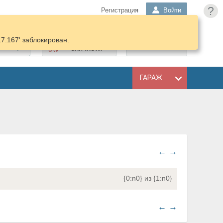
?
Регистрация
Войти
17.167' заблокирован.
ПОДОБРАТЬ
КОРЗИНА
ЗАПЧАСТИ
ГАРАЖ
←
→
{0:n0} из {1:n0}
←
→