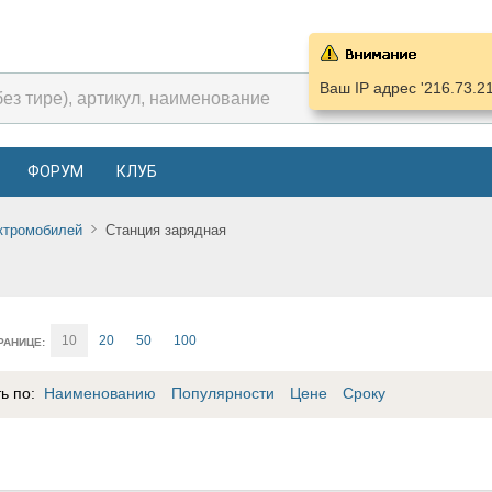
Ваш IP адрес '216.73.2
ФОРУМ
КЛУБ
ктромобилей
Станция зарядная
10
20
50
100
РАНИЦЕ:
ть по:
Наименованию
Популярности
Цене
Сроку