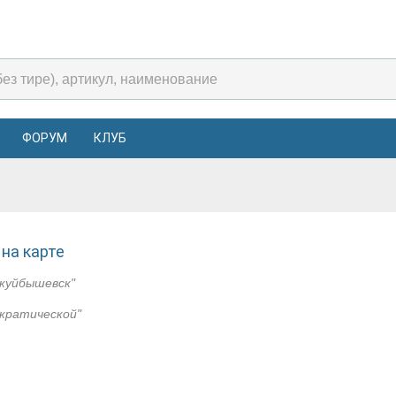
ФОРУМ
КЛУБ
на карте
куйбышевск"
ократической"