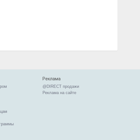
Реклама
ером
@DIRECT продажи
Реклама на сайте
ицам
ограммы