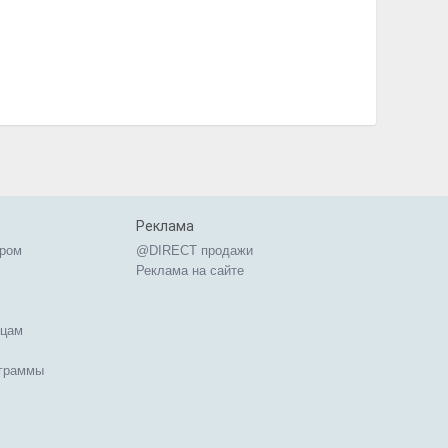
Реклама
ером
@DIRECT продажи
Реклама на сайте
ицам
ограммы