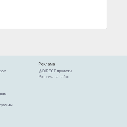
Реклама
ером
@DIRECT продажи
Реклама на сайте
ицам
ограммы