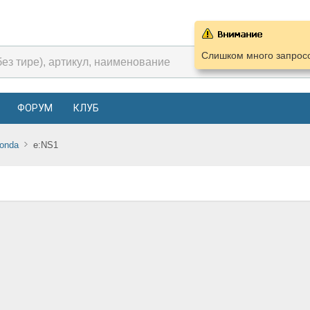
Слишком много запросо
ФОРУМ
КЛУБ
onda
e:NS1