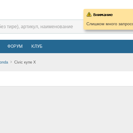
Слишком много запросо
ФОРУМ
КЛУБ
onda
Civic купе X