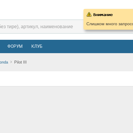
Слишком много запросо
ФОРУМ
КЛУБ
onda
Pilot III