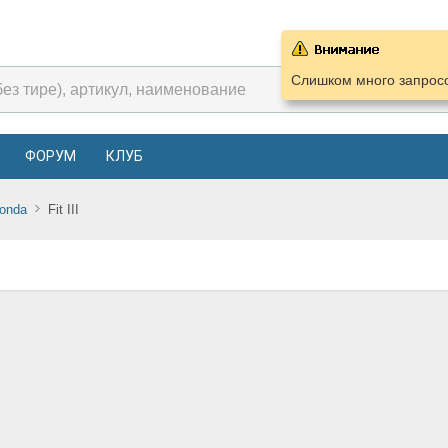
Слишком много запросо
ФОРУМ
КЛУБ
onda
Fit III