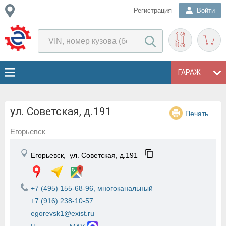
Регистрация
Войти
ГАРАЖ
ул. Советская, д.191
Печать
Егорьевск
Егорьевск,
ул. Советская, д.191
+7 (495) 155-68-96, многоканальный
+7 (916) 238-10-57
egorevsk1@exist.ru