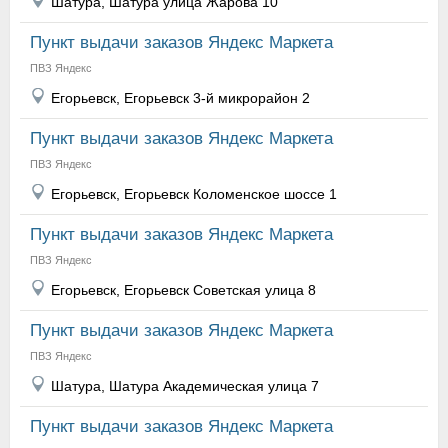
Шатура, Шатура улица Жарова 10
Пункт выдачи заказов Яндекс Маркета
ПВЗ Яндекс
Егорьевск, Егорьевск 3-й микрорайон 2
Пункт выдачи заказов Яндекс Маркета
ПВЗ Яндекс
Егорьевск, Егорьевск Коломенское шоссе 1
Пункт выдачи заказов Яндекс Маркета
ПВЗ Яндекс
Егорьевск, Егорьевск Советская улица 8
Пункт выдачи заказов Яндекс Маркета
ПВЗ Яндекс
Шатура, Шатура Академическая улица 7
Пункт выдачи заказов Яндекс Маркета