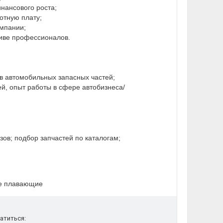
инансового роста;
отную плату;
омпании;
тиве профессионалов.
ов автомобильных запасных частей;
ей, опыт работы в сфере автобизнеса/
ов; подбор запчастей по каталогам;
ные плавающие
атиться: