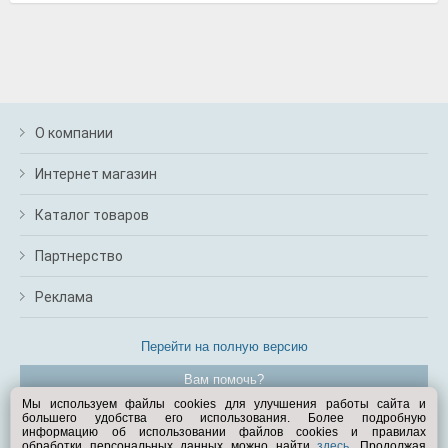
О компании
Интернет магазин
Каталог товаров
Партнерство
Реклама
Перейти на полную версию
Вам помочь?
Мы используем файлы cookies для улучшения работы сайта и
большего удобства его использования. Более подробную
© Exist.ru 1998—2026
информацию об использовании файлов cookies и правилах
обработки персональных данных можно найти
здесь
. Продолжая