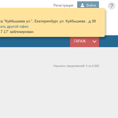
?
Регистрация
Войти
 "Куйбышева ул.", Екатеринбург, ул. Куйбышева , д.38
ПОДОБРАТЬ
КОРЗИНА
ать другой офис
ЗАПЧАСТИ
17.17' заблокирован.
ГАРАЖ
Нашлось предложений: 0 за 0.000