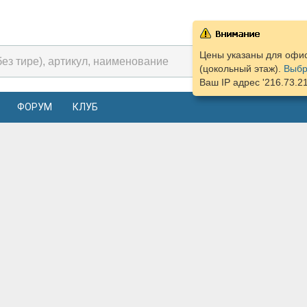
Цены указаны для офиса
(цокольный этаж).
Выбр
Ваш IP адрес '216.73.2
ФОРУМ
КЛУБ