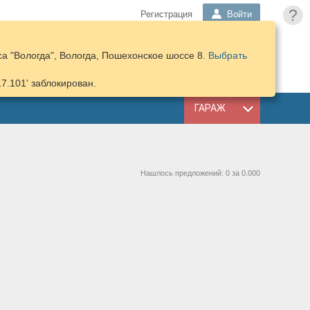
?
Регистрация
Войти
а "Вологда", Вологда, Пошехонское шоссе 8.
Выбрать
ПОДОБРАТЬ
КОРЗИНА
ЗАПЧАСТИ
17.101' заблокирован.
ГАРАЖ
Нашлось предложений: 0 за 0.000