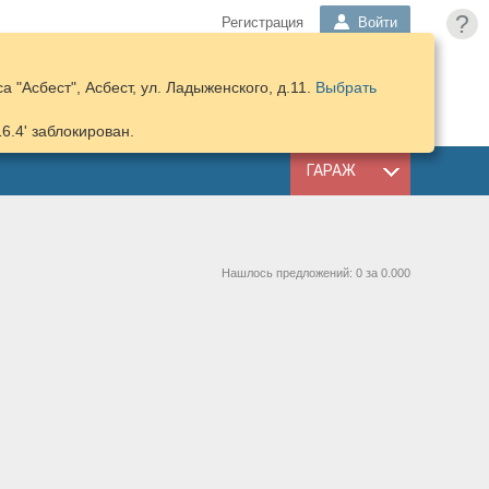
?
Регистрация
Войти
 "Асбест", Асбест, ул. Ладыженского, д.11.
Выбрать
ПОДОБРАТЬ
КОРЗИНА
ЗАПЧАСТИ
16.4' заблокирован.
ГАРАЖ
Нашлось предложений: 0 за 0.000