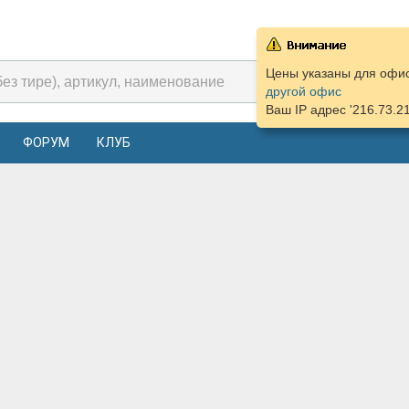
Цены указаны для офиса
другой офис
Ваш IP адрес '216.73.2
ФОРУМ
КЛУБ