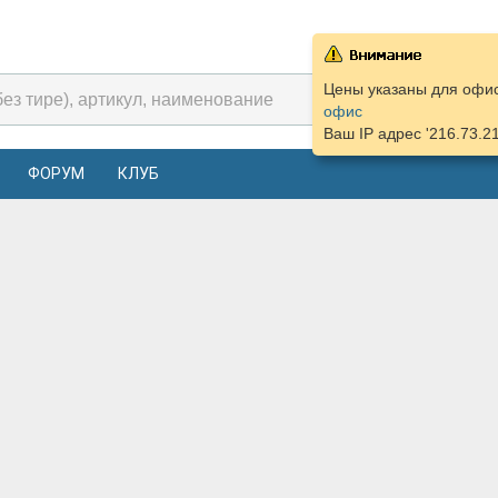
Цены указаны для офиса
офис
Ваш IP адрес '216.73.2
ФОРУМ
КЛУБ