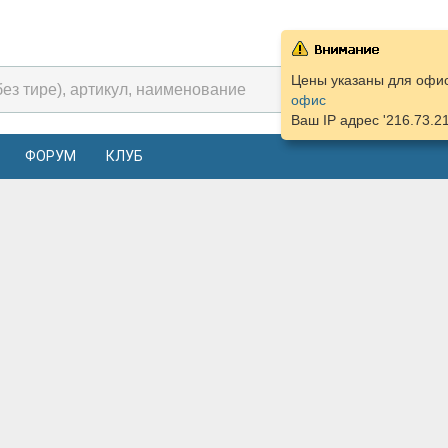
Цены указаны для офис
офис
Ваш IP адрес '216.73.2
ФОРУМ
КЛУБ