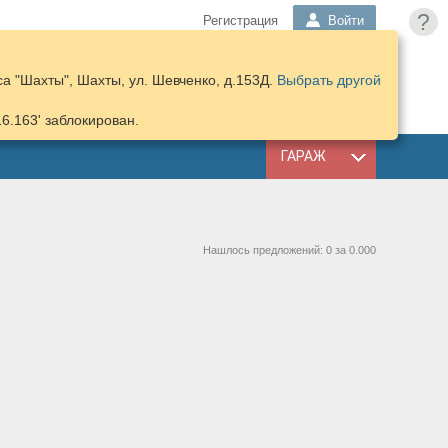
?
Регистрация
Войти
а "Шахты", Шахты, ул. Шевченко, д.153Д.
Выбрать другой
ПОДОБРАТЬ
КОРЗИНА
ЗАПЧАСТИ
16.163' заблокирован.
ГАРАЖ
Нашлось предложений: 0 за 0.000