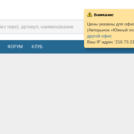
Цены указаны для офис
(Авторынок «Южный пор
другой офис
Ваш IP адрес '216.73.2
ФОРУМ
КЛУБ