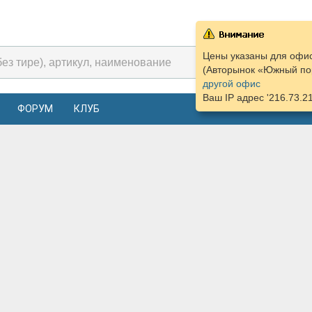
Цены указаны для офис
(Авторынок «Южный пор
другой офис
Ваш IP адрес '216.73.2
ФОРУМ
КЛУБ